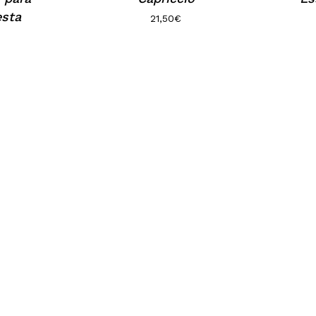
esta
21,50
€