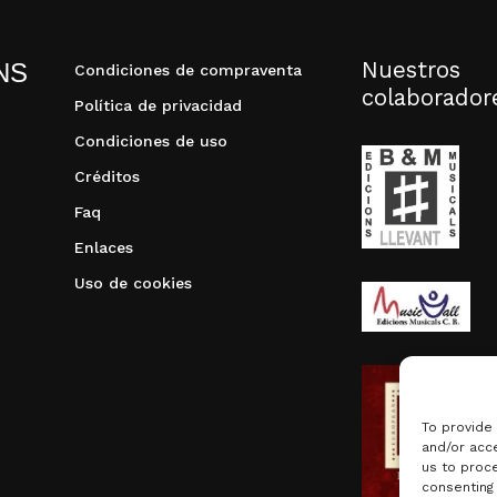
Nuestros
NS
Condiciones de compraventa
colaborador
Política de privacidad
Condiciones de uso
Créditos
Faq
Enlaces
Uso de cookies
To provide
and/or acce
us to proce
consenting