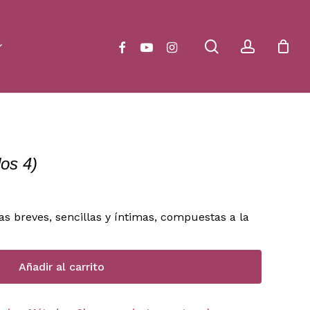
Close
Cart
search
account
facebook
youtube
instagram
dos 4)
as breves, sencillas y íntimas, compuestas a la
Añadir al carrito