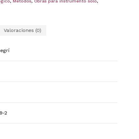
ógico
,
Métodos
,
Obras para instrumento solo
,
Valoraciones (0)
egrí
9-2