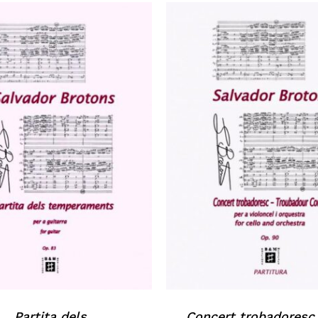
N
Partita dels
Concert trobadoresc,