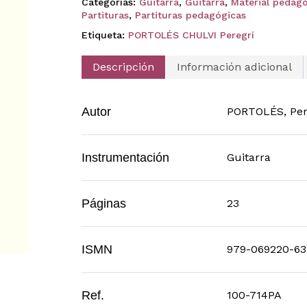
Categorías:
Guitarra
,
Guitarra
,
Material pedag
Partituras
,
Partituras pedagógicas
Etiqueta:
PORTOLÉS CHULVI Peregrí
Descripción
Información adicional
Autor
PORTOLÉS, Per
Instrumentación
Guitarra
Páginas
23
ISMN
979-069220-63
Ref.
100-714PA