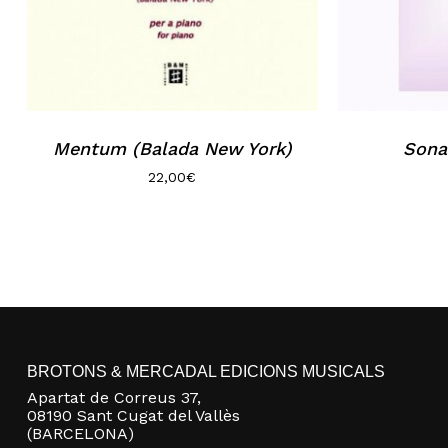
Mentum (Balada New York)
Sona
22,00
€
BROTONS & MERCADAL EDICIONS MUSICALS
Apartat de Correus 37,
08190 Sant Cugat del Vallès
(BARCELONA)