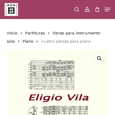
Skip
Men
to
main
search
account
Close
Cart
Close
Cart
content
Menu
Inicio
Partituras
Obras para instrumento
solo
Piano
Cuatro piezas para piano