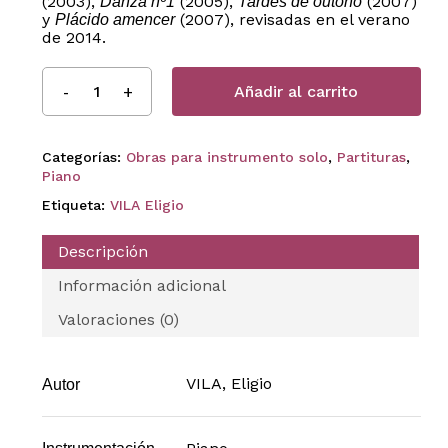
(2003),
(2005),
(2007)
Danza nº1
Tardes de outono
y
(2007), revisadas en el verano
Plácido amencer
de 2014.
Añadir al carrito
Categorías:
Obras para instrumento solo
,
Partituras
,
Piano
Etiqueta:
VILA Eligio
Descripción
Información adicional
Valoraciones (0)
VILA, Eligio
Autor