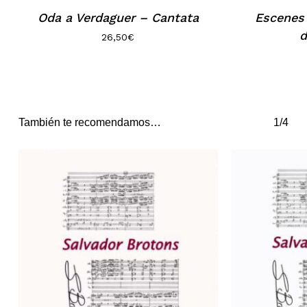
Oda a Verdaguer – Cantata
Escenes 
d
26,50
€
También te recomendamos…
1/4