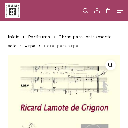
Skip
Men
to
main
search
account
Close
Cart
Close
Cart
content
Menu
Inicio
Partituras
Obras para instrumento
solo
Arpa
Coral para arpa