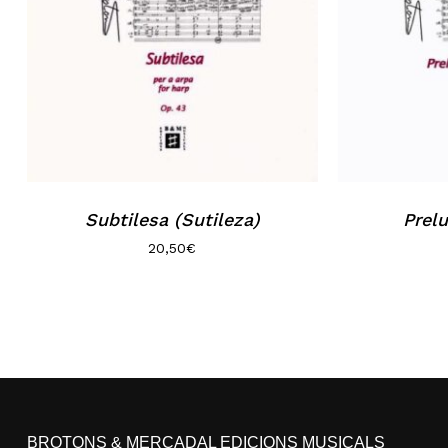
Subtilesa (Sutileza)
Prel
20,50
€
BROTONS & MERCADAL EDICIONS MUSICALS