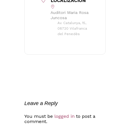
LOCALIZACIÓN
Auditori Maria Rosa
Juncosa
Av. Catalunya, 15,
08720 Vilafranca
del Penedès
Leave a Reply
No hay productos en el carrito.
You must be
logged in
to post a
comment.
Go to shop