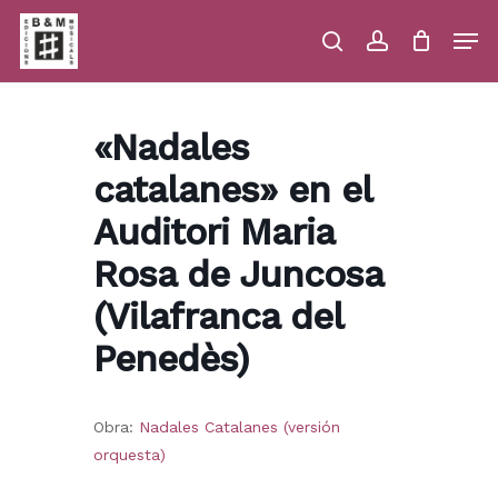
Skip
Men
to
main
search
account
Close
Cart
Close
Cart
content
Menu
«Nadales
catalanes» en el
Auditori Maria
Rosa de Juncosa
(Vilafranca del
Penedès)
Obra:
Nadales Catalanes (versión
orquesta)