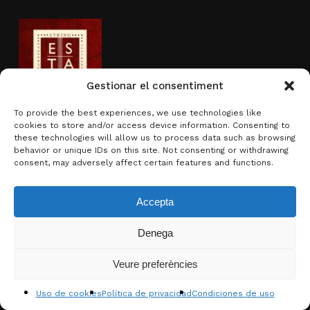
Gestionar el consentiment
To provide the best experiences, we use technologies like
cookies to store and/or access device information. Consenting to
Actividad subvencionada por
these technologies will allow us to process data such as browsing
behavior or unique IDs on this site. Not consenting or withdrawing
consent, may adversely affect certain features and functions.
Accepta
Denega
Subtotal:
0,00
€
Veure preferències
Ver carrito
Finalizar compra
© 2026 Brotons & Mercadal.
Uso de cookies
Política de privacidad
Condiciones de uso