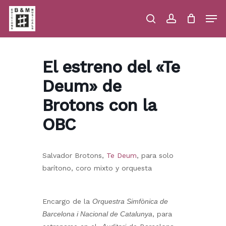
Skip
Men
to
main
search
account
Close
Cart
Close
Cart
content
Menu
El estreno del «Te
Deum» de
Brotons con la
OBC
Salvador Brotons,
Te Deum
, para solo
barítono, coro mixto y orquesta
Encargo de la
Orquestra Simfònica de
Barcelona i Nacional de Catalunya
, para