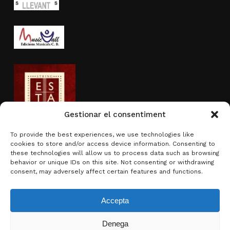
Gestionar el consentiment
To provide the best experiences, we use technologies like
cookies to store and/or access device information. Consenting to
Actividad subvencionada por
these technologies will allow us to process data such as browsing
behavior or unique IDs on this site. Not consenting or withdrawing
consent, may adversely affect certain features and functions.
Accepta
Denega
Subtotal:
0,00
€