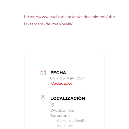
https://www.auditori.cat/ca/esdeveniment/obc-
la-tercera-de-txaikovski/
FECHA
04 - 05 May 2024
¡Caducado!
LOCALIZACIÓN
L'Auditori de
Barcelona
Carrer de Padilla,
No hay productos en el carrito.
155, 08013