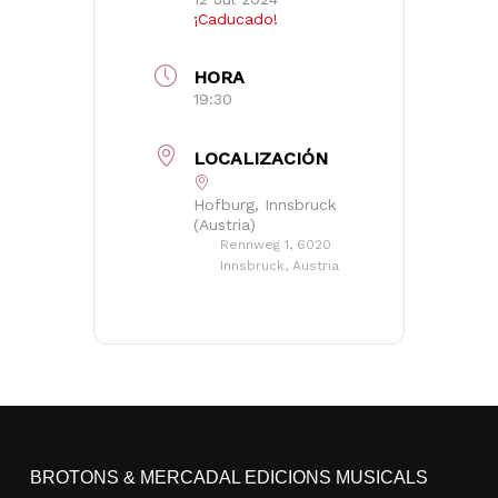
¡Caducado!
HORA
19:30
LOCALIZACIÓN
Hofburg, Innsbruck
(Austria)
Rennweg 1, 6020
Innsbruck, Austria
No hay productos en el carrito.
Go to shop
BROTONS & MERCADAL EDICIONS MUSICALS