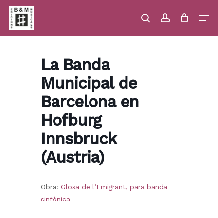
Skip
Men
to
main
search
account
Close
Cart
Close
Cart
content
Menu
La Banda
Municipal de
Barcelona en
Hofburg
Innsbruck
(Austria)
Obra:
Glosa de l’Emigrant, para banda
sinfónica