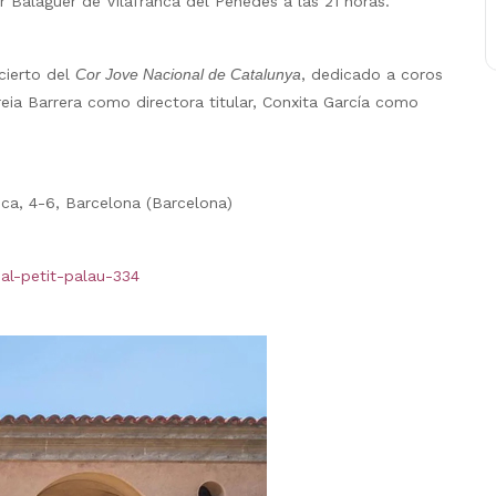
r Balaguer de Vilafranca del Penedès a las 21 horas.
ncierto del
Cor Jove Nacional de Catalunya
, dedicado a coros
ia Barrera como directora titular, Conxita García como
ica, 4-6, Barcelona (Barcelona)
al-petit-palau-334