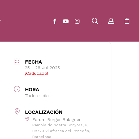
Close
Cart
search
account
facebook
youtube
instagram
FECHA
25 - 26 Jul 2025
¡Caducado!
HORA
Todo el día
LOCALIZACIÓN
Fòrum Berger Balaguer
Rambla de Nostra Senyora, 6,
08720 Vilafranca del Penedès,
Barcelona