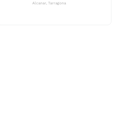
Alcanar, Tarragona
o hay productos en el carrito.
Go to shop