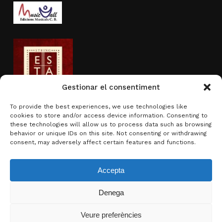
Gestionar el consentiment
To provide the best experiences, we use technologies like
cookies to store and/or access device information. Consenting to
Actividad subvencionada por
these technologies will allow us to process data such as browsing
behavior or unique IDs on this site. Not consenting or withdrawing
consent, may adversely affect certain features and functions.
Accepta
Denega
Subtotal:
0,00
€
Veure preferències
Ver carrito
Finalizar compra
© 2026 Brotons & Mercadal.