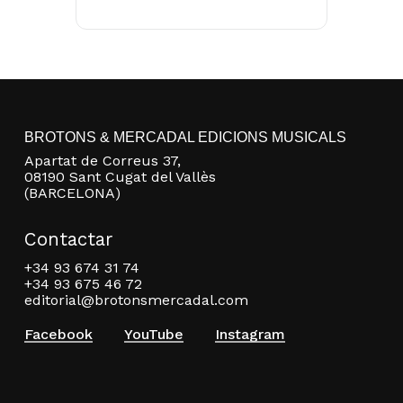
BROTONS & MERCADAL EDICIONS MUSICALS
Apartat de Correus 37,
No hay productos en el carrito.
08190 Sant Cugat del Vallès
(BARCELONA)
Go to shop
Contactar
+34 93 674 31 74
+34 93 675 46 72
editorial@brotonsmercadal.com
Facebook
YouTube
Instagram