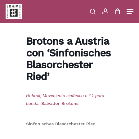
Skip
Men
to
main
search
account
Close
Cart
Close
Cart
content
Menu
Brotons a Austria
con ‘Sinfonisches
Blasorchester
Ried’
Rebroll, Movimiento sinfónico n.º 1 para
banda,
Salvador Brotons
Sinfonisches Blasorchester Ried