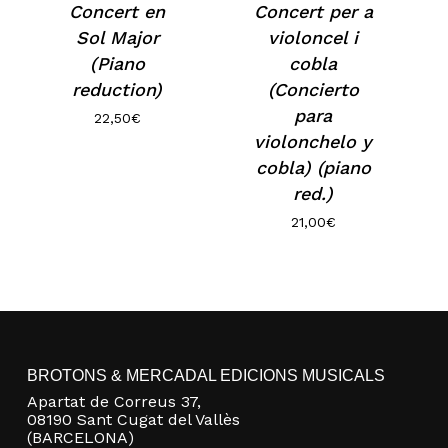
Concert en
Concert per a
Sol Major
violoncel i
(Piano
cobla
No hay productos en el carrito.
reduction)
(Concierto
para
22,50
€
Go to shop
violonchelo y
cobla) (piano
red.)
21,00
€
BROTONS & MERCADAL EDICIONS MUSICALS
Apartat de Correus 37,
08190 Sant Cugat del Vallès
(BARCELONA)