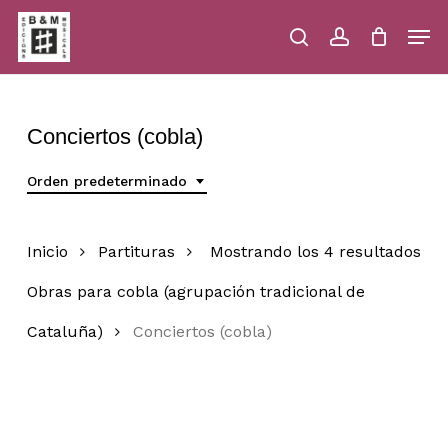
Skip
Men
to
main
search
account
Close
Cart
Close
Cart
content
Menu
Conciertos (cobla)
Orden predeterminado
Inicio
Partituras
Mostrando los 4 resultados
Obras para cobla (agrupación tradicional de
Cataluña)
Conciertos (cobla)