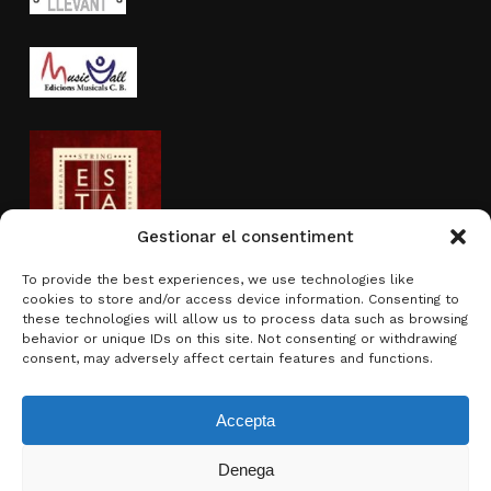
Gestionar el consentiment
To provide the best experiences, we use technologies like
cookies to store and/or access device information. Consenting to
Actividad subvencionada por
these technologies will allow us to process data such as browsing
behavior or unique IDs on this site. Not consenting or withdrawing
consent, may adversely affect certain features and functions.
Accepta
Denega
Subtotal:
0,00
€