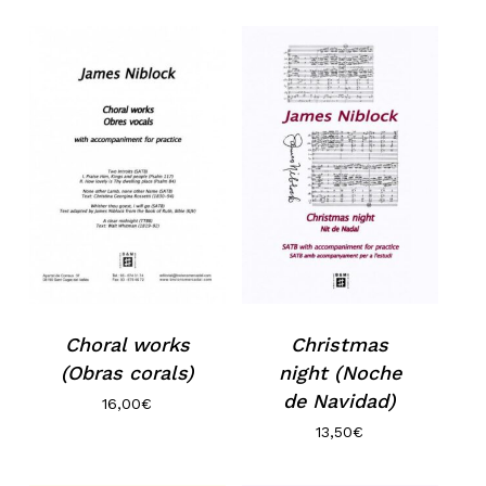
Choral works
Christmas
(Obras corals)
night (Noche
de Navidad)
16,00
€
13,50
€
No hay productos en el carrito.