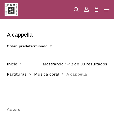
Skip
Men
to
main
search
account
Close
Cart
Close
Cart
content
Menu
A cappella
Orden predeterminado
Inicio
Mostrando 1–12 de 33 resultados
Partituras
Música coral
A cappella
Autors