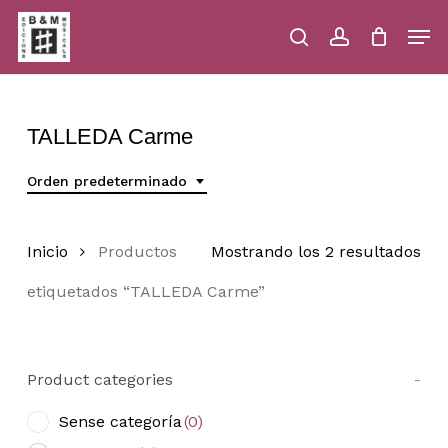
Skip
Men
to
main
search
account
Close
Cart
Close
Cart
content
Menu
TALLEDA Carme
Orden predeterminado
Inicio
Productos
Mostrando los 2 resultados
etiquetados “TALLEDA Carme”
Product categories
-
Sense categoría
(0)