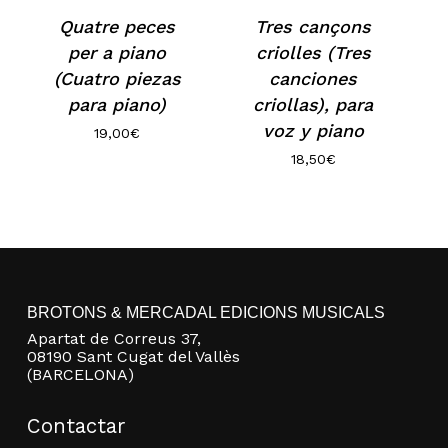
Quatre peces
Tres cançons
per a piano
criolles (Tres
(Cuatro piezas
canciones
para piano)
criollas), para
voz y piano
19,00
€
18,50
€
No hay productos en el carrito.
BROTONS & MERCADAL EDICIONS MUSICALS
Go to shop
Apartat de Correus 37,
08190 Sant Cugat del Vallès
(BARCELONA)
Contactar