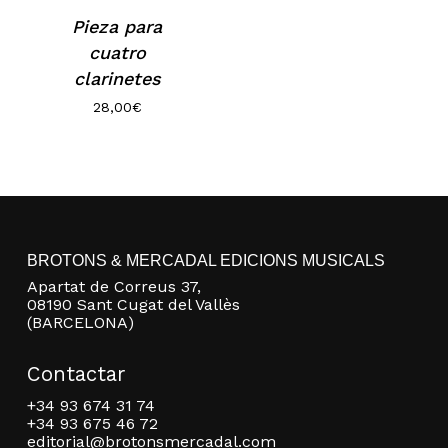
Pieza para
cuatro
clarinetes
28,00
€
No hay productos en el carrito.
BROTONS & MERCADAL EDICIONS MUSICALS
Apartat de Correus 37,
Go to shop
08190 Sant Cugat del Vallès
(BARCELONA)
Contactar
+34 93 674 31 74
+34 93 675 46 72
editorial@brotonsmercadal.com