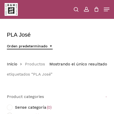
Skip
Men
to
main
search
account
Close
Cart
Close
Cart
content
Menu
PLA José
Orden predeterminado
Inicio
Productos
Mostrando el único resultado
etiquetados “PLA José”
Product categories
-
Sense categoría
(0)