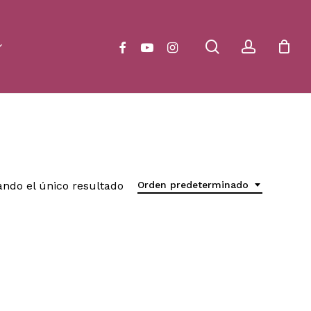
Close
Cart
search
account
facebook
youtube
instagram
ndo el único resultado
Orden predeterminado