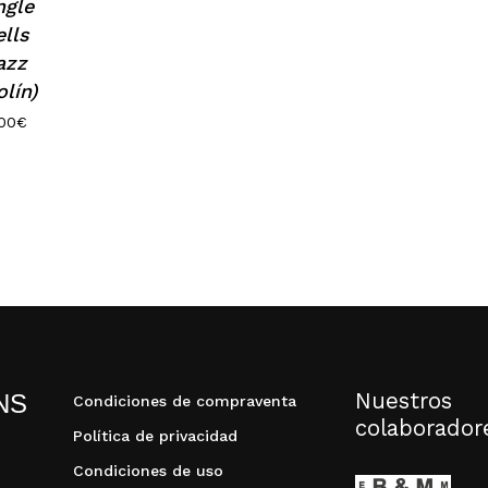
ngle
ells
azz
olín)
,00
€
N
Nuestros
NS
Condiciones de compraventa
colaborador
Política de privacidad
Condiciones de uso