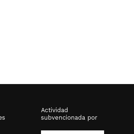
o hay productos en el carrito.
Go to shop
Actividad
es
subvencionada por