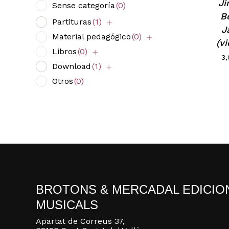
Ji
Sense categoría
(0)
B
Partituras
(1)
J
Material pedagógico
(0)
(vi
Libros
(0)
3
Download
(1)
Otros
(0)
BROTONS & MERCADAL EDICIO
MUSICALS
Apartat de Correus 37,