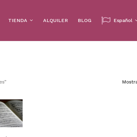
Cart
TIENDA
ALQUILER
BLOG
Español
es”
Mostra