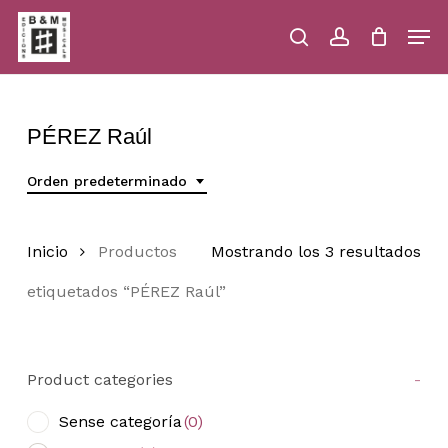
Skip
Men
to
main
search
account
Close
Cart
Close
Cart
content
Menu
PÉREZ Raúl
Orden predeterminado
Inicio
Productos
Mostrando los 3 resultados
etiquetados “PÉREZ Raúl”
Product categories
-
Sense categoría
(0)