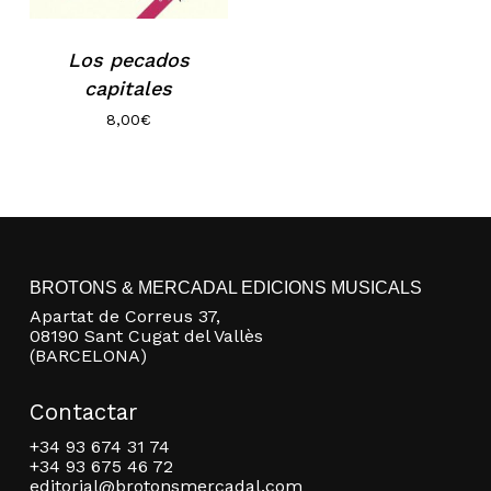
No hay productos en el carrito.
Los pecados
Go to shop
capitales
8,00
€
BROTONS & MERCADAL EDICIONS MUSICALS
Apartat de Correus 37,
08190 Sant Cugat del Vallès
(BARCELONA)
Contactar
+34 93 674 31 74
+34 93 675 46 72
editorial@brotonsmercadal.com