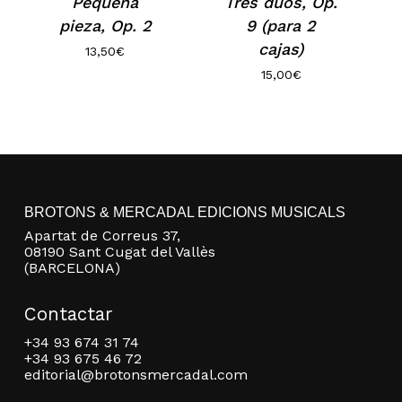
No hay productos en el carrito.
Pequeña
Tres dúos, Op.
pieza, Op. 2
9 (para 2
cajas)
Go to shop
13,50
€
15,00
€
BROTONS & MERCADAL EDICIONS MUSICALS
Apartat de Correus 37,
08190 Sant Cugat del Vallès
(BARCELONA)
Contactar
+34 93 674 31 74
+34 93 675 46 72
editorial@brotonsmercadal.com