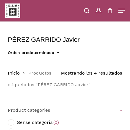
Skip
Men
to
main
search
account
Close
Cart
Close
Cart
content
Menu
PÉREZ GARRIDO Javier
Orden predeterminado
Inicio
Productos
Mostrando los 4 resultados
etiquetados “PÉREZ GARRIDO Javier”
Product categories
-
Sense categoría
(0)