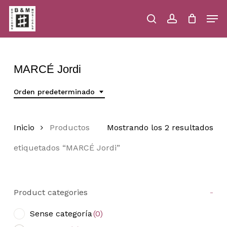
Skip
Men
to
main
search
account
Close
Cart
Close
Cart
content
Menu
MARCÉ Jordi
Orden predeterminado
Inicio
Productos
Mostrando los 2 resultados
etiquetados “MARCÉ Jordi”
Product categories
-
Sense categoría
(0)