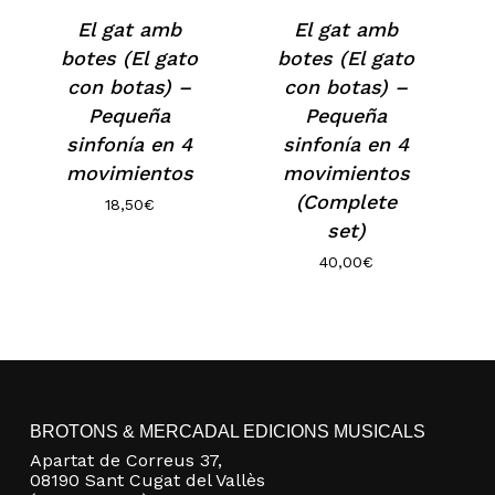
El gat amb
El gat amb
botes (El gato
botes (El gato
con botas) –
con botas) –
Pequeña
Pequeña
sinfonía en 4
sinfonía en 4
movimientos
movimientos
(Complete
18,50
€
set)
40,00
€
No hay productos en el carrito.
Go to shop
BROTONS & MERCADAL EDICIONS MUSICALS
Apartat de Correus 37,
08190 Sant Cugat del Vallès