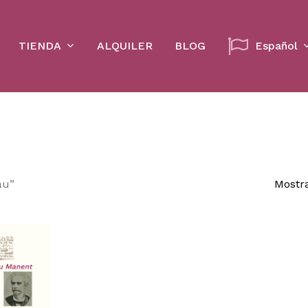
Cart
TIENDA
ALQUILER
BLOG
Español
au”
Mostra