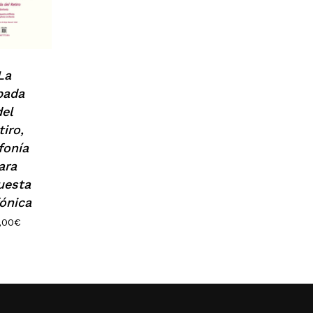
La
pada
del
tiro,
fonía
N
ara
uesta
fónica
,00
€