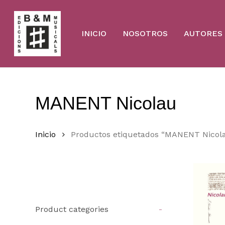
Skip
to
main
content
INICIO
NOSOTROS
AUTORES
MANENT Nicolau
Inicio
Productos etiquetados “MANENT Nicol
Product categories
-