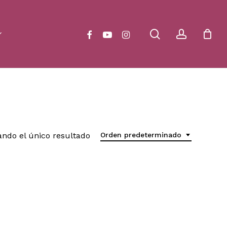
Close
Cart
search
account
facebook
youtube
instagram
ndo el único resultado
Orden predeterminado