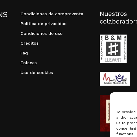
Nuestros
NS
Condiciones de compraventa
colaborador
Política de privacidad
Condiciones de uso
Créditos
Faq
Enlaces
Uso de cookies
To provide
and/or acce
us to proce
consenting
functions.