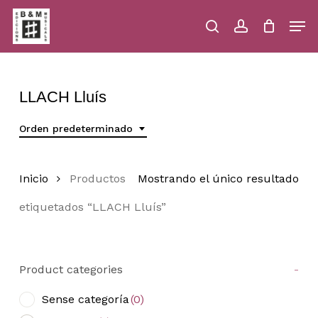
Skip
Men
to
main
search
account
Close
Cart
Close
Cart
content
Menu
LLACH Lluís
Orden predeterminado
Inicio
Productos
Mostrando el único resultado
etiquetados “LLACH Lluís”
Product categories
-
Sense categoría
(0)