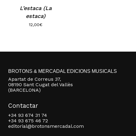
L’estaca (La
estaca)
12,00
€
No hay productos en el carrito.
BROTONS & MERCADAL EDICIONS MUSICALS
Apartat de Correus 37,
08190 Sant Cugat del Vallès
Go to shop
(BARCELONA)
Contactar
+34 93 674 31 74
+34 93 675 46 72
editorial@brotonsmercadal.com