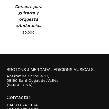
Concert para
guitarra y
orquesta
«Andalucía»
30,00
€
No hay productos en el carrito.
BROTONS & MERCADAL EDICIONS MUSICALS
Go to shop
Apartat de Correus 37,
08190 Sant Cugat del Vallès
(BARCELONA)
Contactar
+34 93 674 31 74