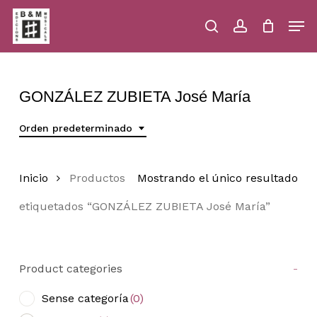
Skip
Men
to
main
search
account
Close
Cart
Close
Cart
content
Menu
GONZÁLEZ ZUBIETA José María
Orden predeterminado
Inicio
Productos
Mostrando el único resultado
etiquetados “GONZÁLEZ ZUBIETA José María”
Product categories
-
Sense categoría
(0)