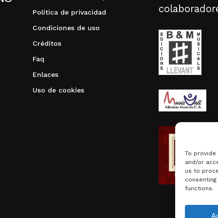
colaborador
Política de privacidad
Condiciones de uso
Créditos
Faq
Enlaces
Uso de cookies
To provide
and/or acce
us to proce
consenting
functions.
Subtotal:
A