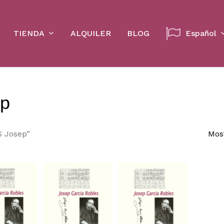
Cart
TIENDA
ALQUILER
BLOG
Español
p
S Josep”
Mos