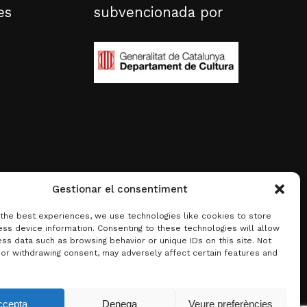
es
subvencionada por
Gestionar el consentiment
 the best experiences, we use technologies like cookies to store
ss device information. Consenting to these technologies will allow
ss data such as browsing behavior or unique IDs on this site. Not
 or withdrawing consent, may adversely affect certain features and
0,00
€
ccepta
Denega
Veure preferències