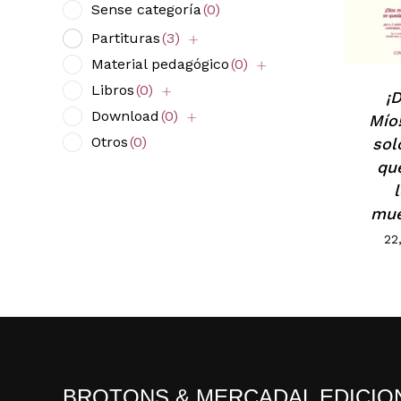
Sense categoría
(0)
Partituras
(3)
Material pedagógico
(0)
Libros
(0)
¡
Download
(0)
Mío
Otros
(0)
sol
qu
mue
22
BROTONS & MERCADAL EDICIO