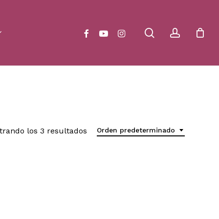
Close
Cart
search
account
facebook
youtube
instagram
trando los 3 resultados
Orden predeterminado