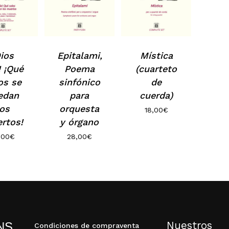
Dios
Epitalami,
Mística
! ¡Qué
Poema
(cuarteto
os se
sinfónico
de
edan
para
cuerda)
N
los
orquesta
18,00
€
rtos!
y órgano
,00
€
28,00
€
Nuestros
NS
Condiciones de compraventa