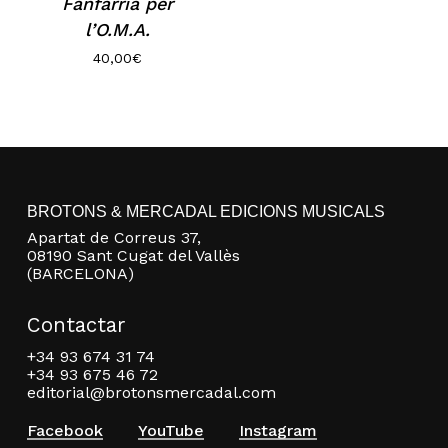
Fanfàrria per
l’O.M.A.
40,00
€
BROTONS & MERCADAL EDICIONS MUSICALS
Apartat de Correus 37,
08190 Sant Cugat del Vallès
(BARCELONA)
Contactar
+34 93 674 31 74
+34 93 675 46 72
editorial@brotonsmercadal.com
Facebook
YouTube
Instagram