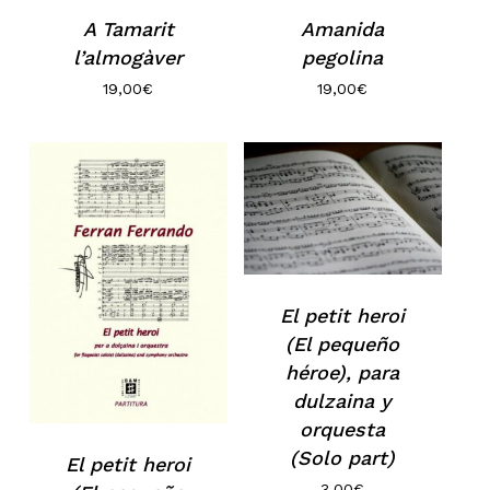
A Tamarit
Amanida
l’almogàver
pegolina
19,00
€
19,00
€
El petit heroi
(El pequeño
héroe), para
dulzaina y
orquesta
(Solo part)
El petit heroi
3,00
€