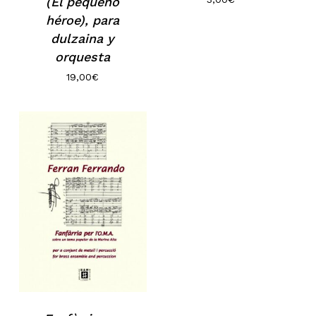
(El pequeño
héroe), para
dulzaina y
orquesta
19,00
€
No hay productos en el carrito.
Go to shop