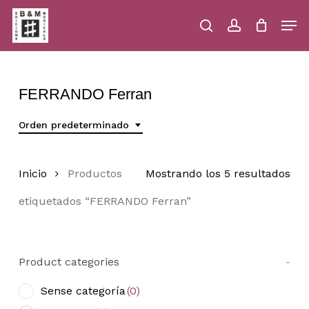
Skip
Men
to
main
search
account
Close
Cart
Close
Cart
content
Menu
FERRANDO Ferran
Orden predeterminado
Inicio
Productos
Mostrando los 5 resultados
etiquetados “FERRANDO Ferran”
Product categories
-
Sense categoría
(0)