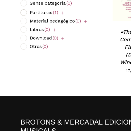
Sense categoría
(0)
Partituras
(1)
Material pedagógico
(0)
Libros
(0)
«Th
Download
(0)
Com
Otros
(0)
Fl
(
Win
17
BROTONS & MERCADAL EDICIO
MUSICALS