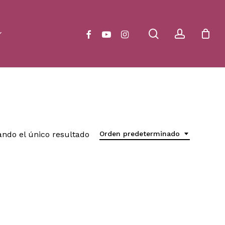
Close
Cart
search
account
facebook
youtube
instagram
ndo el único resultado
Orden predeterminado