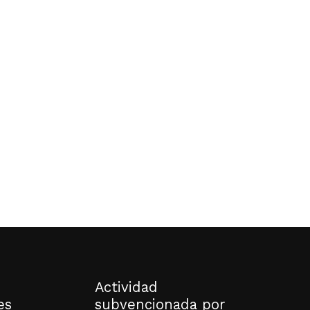
o hay productos en el carrito.
Go to shop
Actividad
es
subvencionada por