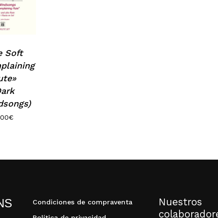
e Soft
plaining
ute»
N
Dark
dsongs)
,00
€
Nuestros
NS
Condiciones de compraventa
colaborador
Política de privacidad