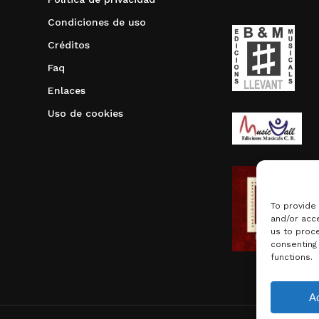
Condiciones de uso
Créditos
Faq
Enlaces
Uso de cookies
To provide
and/or acce
us to proce
consenting
functions.
Subtotal:
A
Ver