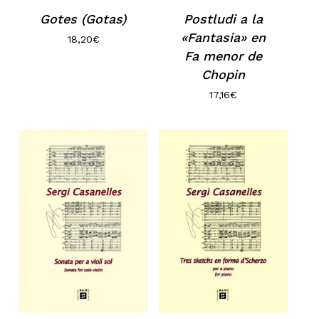
Gotes (Gotas)
Postludi a la
«Fantasia» en
18,20
€
Fa menor de
Chopin
17,16
€