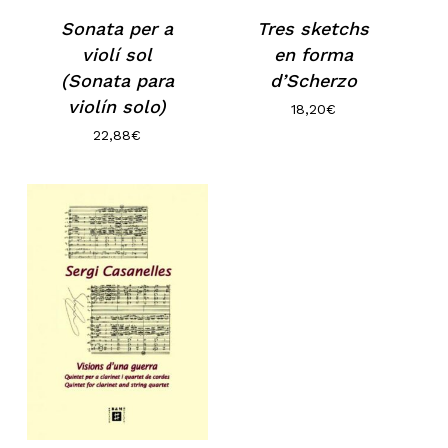
Sonata per a
Tres sketchs
violí sol
en forma
(Sonata para
d’Scherzo
violín solo)
18,20
€
22,88
€
No hay productos en el carrito.
Go to shop