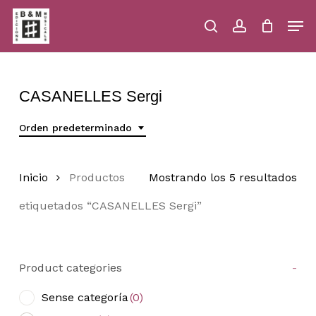
Skip
Men
to
main
search
account
Close
Cart
Close
Cart
content
Menu
CASANELLES Sergi
Orden predeterminado
Inicio
Productos
Mostrando los 5 resultados
etiquetados “CASANELLES Sergi”
Product categories
-
Sense categoría
(0)