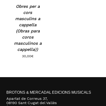
Obres per a
cors
masculins a
cappella
(Obras para
coros
masculinos a
cappella))
30,00
€
No hay productos en el carrito.
Go to shop
BROTONS & MERCADAL EDICIONS MUSICALS
Apartat de Correus 37,
08190 Sant Cugat del Vallès