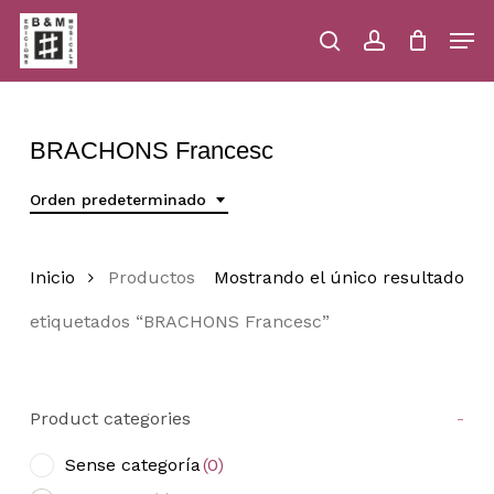
Skip
Men
to
main
search
account
Close
Cart
Close
Cart
content
Menu
BRACHONS Francesc
Orden predeterminado
Inicio
Productos
Mostrando el único resultado
etiquetados “BRACHONS Francesc”
Product categories
-
Sense categoría
(0)