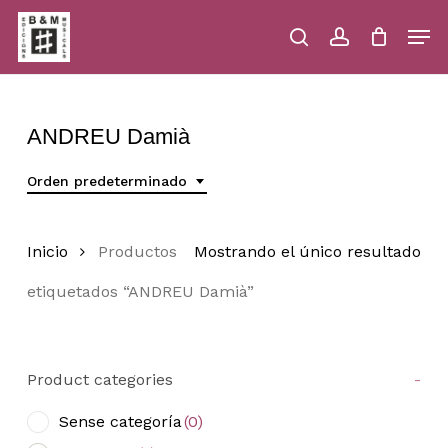
Skip
Men
to
main
search
account
Close
Cart
Close
Cart
content
Menu
ANDREU Damià
Orden predeterminado
Inicio
Productos
Mostrando el único resultado
etiquetados “ANDREU Damià”
Product categories
-
Sense categoría
(0)