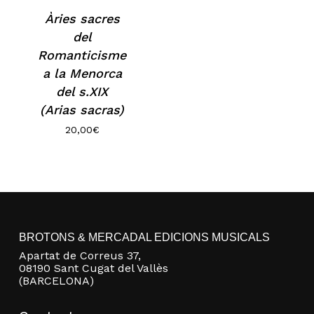
Àries sacres
del
Romanticisme
a la Menorca
del s.XIX
(Arias sacras)
20,00
€
No hay productos en el carrito.
Go to shop
BROTONS & MERCADAL EDICIONS MUSICALS
Apartat de Correus 37,
08190 Sant Cugat del Vallès
(BARCELONA)