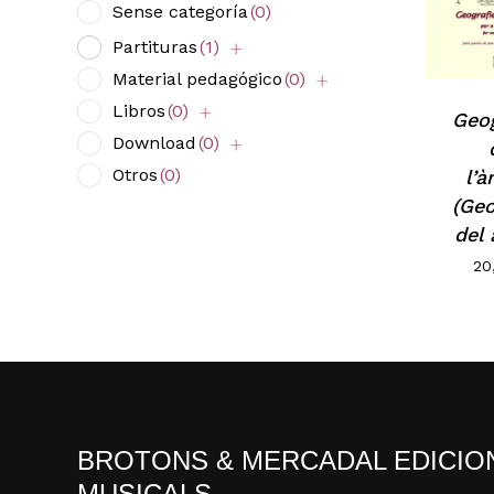
Sense categoría
(0)
Partituras
(1)
Material pedagógico
(0)
Libros
(0)
Geog
Download
(0)
Otros
(0)
l’
(Geo
del
20
BROTONS & MERCADAL EDICIO
MUSICALS