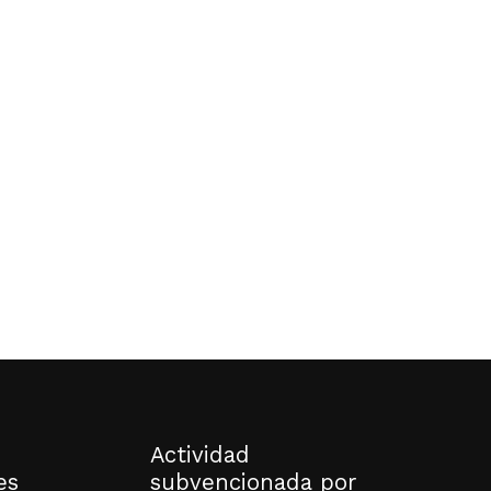
o hay productos en el carrito.
Go to shop
Actividad
es
subvencionada por