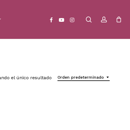
Close
Cart
search
account
facebook
youtube
instagram
ndo el único resultado
Orden predeterminado