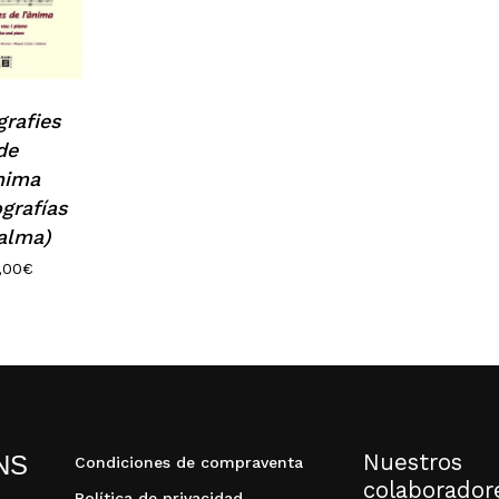
rafies
de
ànima
N
grafías
 alma)
,00
€
Nuestros
NS
Condiciones de compraventa
colaborador
Política de privacidad