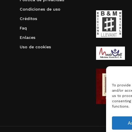
Condiciones de uso
Créditos
Faq
Enlaces
Uso de cookies
To provide
and/or acce
us to proce
consenting
functions.
Subtotal:
A
Ver