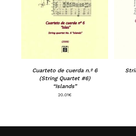
Cuarteto de cuerda n.º 6
Stri
(String Quartet #6)
“Islands”
20.01
€