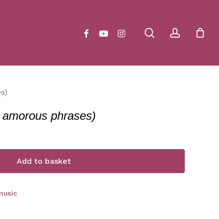
Close
Cart
search
account
facebook
youtube
instagram
s)
e amorous phrases)
Add to basket
music