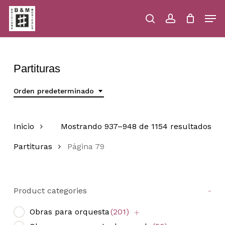
Skip
Men
to
main
search
account
Close
Cart
Close
Cart
content
Menu
Partituras
Orden predeterminado
Inicio
Mostrando 937–948 de 1154 resultados
Partituras
Página 79
Product categories
-
Obras para orquesta
(201)