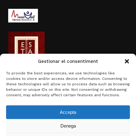
Gestionar el consentiment
To provide the best experiences, we use technologies like
cookies to store and/or access device information. Consenting to
Actividad subvencionada por
these technologies will allow us to process data such as browsing
behavior or unique IDs on this site. Not consenting or withdrawing
consent, may adversely affect certain features and functions.
Accepta
Denega
Subtotal:
0,00
€