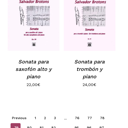
Sonata para
Sonata para
saxofón alto y
trombón y
piano
piano
22,00
€
24,00
€
…
Previous
1
2
3
76
77
78
79
…
80
81
82
95
96
97